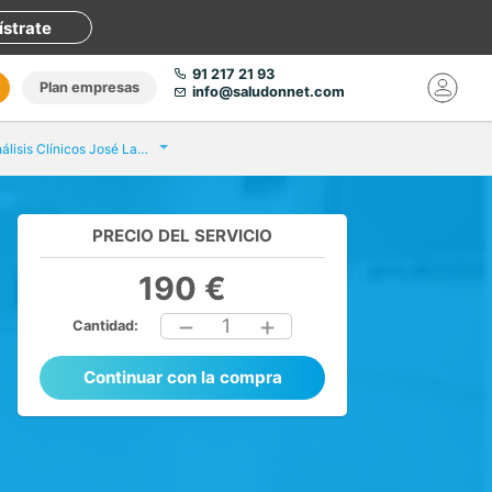
ístrate
91 217 21 93
Plan empresas
info@saludonnet.com
Eurofins Análisis Clínicos José Laguillo
PRECIO DEL SERVICIO
190 €
1
Cantidad:
Continuar con la compra