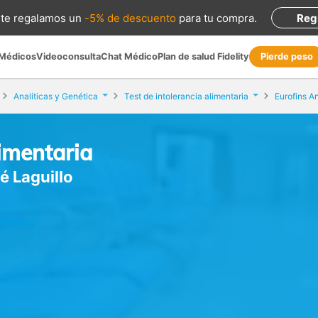
te regalamos
un
-5% de descuento
para tu compra
.
Reg
 Médicos
Videoconsulta
Chat Médico
Plan de salud Fidelity
Pierde peso
Analíticas y Genética
Test de intolerancia alimentaria
limentaria
é Laguillo
evilla)