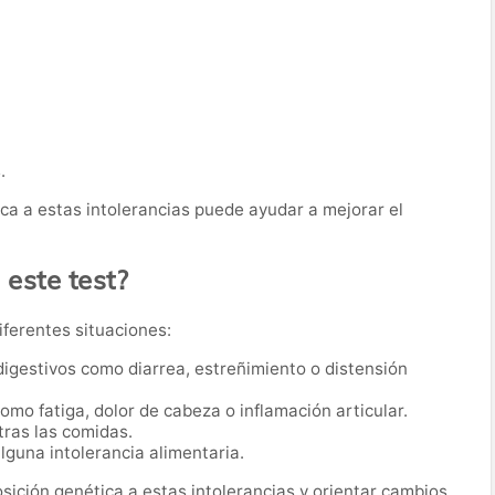
.
ica a estas intolerancias puede ayudar a mejorar el
 este test?
iferentes situaciones:
igestivos como diarrea, estreñimiento o distensión
mo fatiga, dolor de cabeza o inflamación articular.
tras las comidas.
guna intolerancia alimentaria.
osición genética a estas intolerancias y orientar cambios