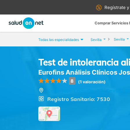
Regístrate y
Comprar Servicios
Sevilla
Todas las especialidades
Sevilla
Test de intolerancia a
Eurofins Análisis Clínicos Jos
8
(1 valoración)
Calle José Laguillo, 27, Sevilla (S
Registro Sanitario: 7530