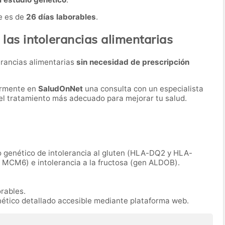
e es de
26 días laborables
.
 las intolerancias alimentarias
lerancias alimentarias
sin necesidad de prescripción
ormente en
SaludOnNet
una consulta con un especialista
r el tratamiento más adecuado para mejorar tu salud.
o genético de intolerancia al gluten (HLA-DQ2 y HLA-
n MCM6) e intolerancia a la fructosa (gen ALDOB).
orables.
nético detallado accesible mediante plataforma web.