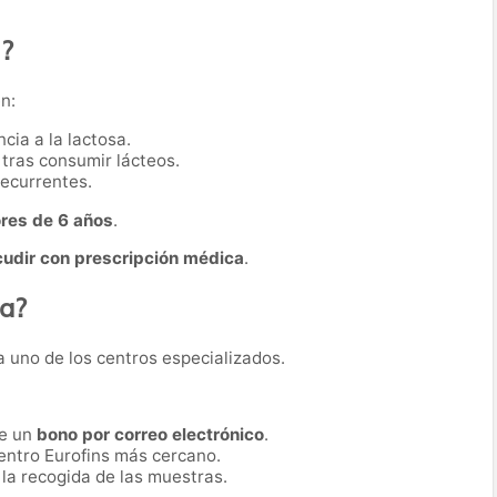
a?
n:
cia a la lactosa.
 tras consumir lácteos.
recurrentes.
res de 6 años
.
cudir con prescripción médica
.
ba?
 a uno de los centros especializados.
be un
bono por correo electrónico
.
entro Eurofins más cercano.
 la recogida de las muestras.