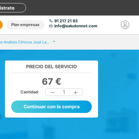
ístrate
91 217 21 93
Plan empresas
info@saludonnet.com
Eurofins Análisis Clínicos José Laguillo
PRECIO DEL SERVICIO
67 €
1
Cantidad:
Continuar con la compra