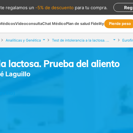
te regalamos
un
-5% de descuento
para tu compra
.
Reg
 Médicos
Videoconsulta
Chat Médico
Plan de salud Fidelity
Pierde peso
Analíticas y Genética
Test de intolerancia a la lactosa. Prueba del aliento
la lactosa. Prueba del aliento
é Laguillo
evilla)