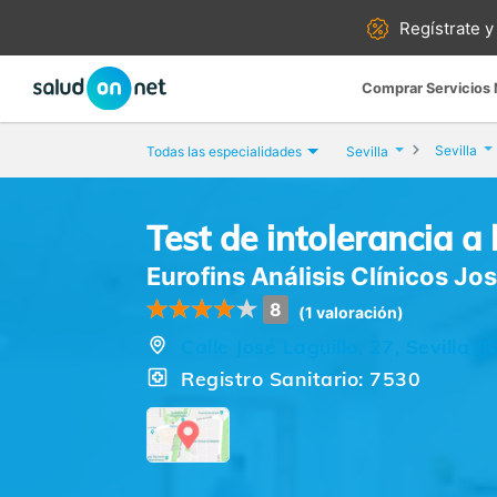
Regístrate y
Comprar Servicios
Sevilla
Todas las especialidades
Sevilla
Test de intolerancia a 
Eurofins Análisis Clínicos Jos
8
(1 valoración)
Calle José Laguillo, 27, Sevilla (S
Registro Sanitario: 7530