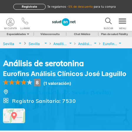
Regístrate
te regalamos
-5% de descuento
para tu compra
MI CUENTA
LLAMAR
BUSCAR
MENU
Especialidades
Videoconsulta
Chat Médico
Plan de salud Fidelity
Sevilla
Sevilla
Analíticas y Genética
Análisis de serotonina
Eurofins Análisis Clínicos José Laguillo
Análisis de serotonina
Eurofins Análisis Clínicos José Laguillo
8
(1 valoración)
Calle José Laguillo, 27, Sevilla (Sevilla)
Registro Sanitario: 7530