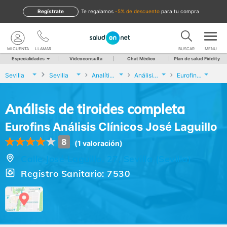
Regístrate
te regalamos
-5% de descuento
para tu compra
MI CUENTA
LLAMAR
BUSCAR
MENU
Especialidades
Videoconsulta
Chat Médico
Plan de salud Fidelity
Sevilla
Sevilla
Analíticas y Genética
Análisis de tiroides completa
Eurofins Análisis Clínicos José Laguillo
Análisis de tiroides completa
Eurofins Análisis Clínicos José Laguillo
8
(1 valoración)
Calle José Laguillo, 27, Sevilla (Sevilla)
Registro Sanitario: 7530