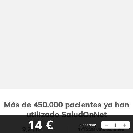
Más de 450.000 pacientes ya han
utilizado SaludOnNet
14 €
1
Cantidad:
9,2
/10
171.238 valoraciones