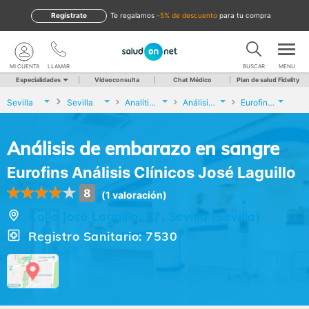
Regístrate
te regalamos
-5% de descuento
para tu compra
MI CUENTA
LLAMAR
BUSCAR
MENU
Especialidades
Videoconsulta
Chat Médico
Plan de salud Fidelity
Sevilla
Sevilla
Analíticas y Genética
Análisis de embarazo en sangre
Eurofins Análisis Clínicos José Laguillo
Análisis de embarazo en sangre
Eurofins Análisis Clínicos José Laguillo
8
(1 valoración)
Calle José Laguillo, 27, Sevilla (Sevilla)
Registro Sanitario: 7530