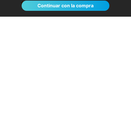
Ver >
Continuar con la compra
El proceso de reserva fue sumamente
sencillo. La videollamada con la médica resultó
de gran ayuda: me explicó detalladamente las
posibles causas de mi dolencia, me recomendó
medidas para aliviar los síntomas de inmediato y
me indicó los siguientes pasos a seguir según
los resultados de la resonancia.
- Anónimo
04/08/2026
Servicios destacados