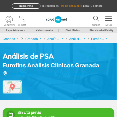
Regístrate
te regalamos
-5% de descuento
para tu compra
MI CUENTA
LLAMAR
BUSCAR
MENU
Especialidades
Videoconsulta
Chat Médico
Plan de salud Fidelity
Granada
Granada
Analíticas y Genética
Análisis de PSA
Eurofins Análisis Clínicos Granada
Análisis de PSA
Eurofins Análisis Clínicos Granada
de Ronda, 1, Granada (Granada)
Sin cita previa
Lun - Vie: 09:00h - 13:00h