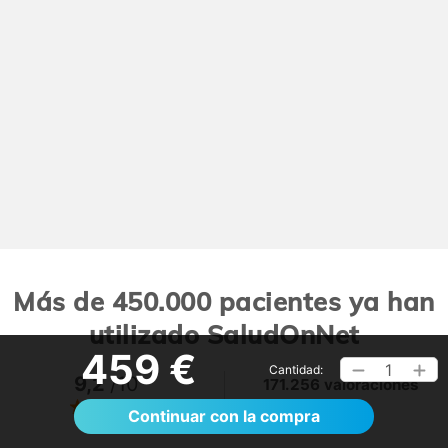
Más de 450.000 pacientes ya han
utilizado SaludOnNet
459 €
1
Cantidad:
9,2
/10
171.256 valoraciones
Ver >
Continuar con la compra