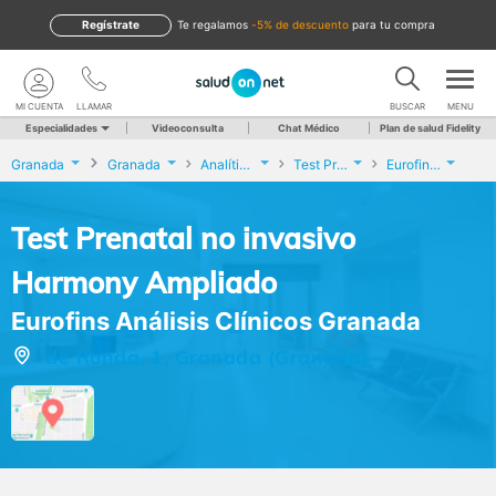
Regístrate
te regalamos
-5% de descuento
para tu compra
MI CUENTA
LLAMAR
BUSCAR
MENU
Especialidades
Videoconsulta
Chat Médico
Plan de salud Fidelity
Granada
Granada
Analíticas y Genética
Test Prenatal no invasivo Harmony Ampliado
Eurofins Análisis Clínicos Granada
Test Prenatal no invasivo
Harmony Ampliado
Eurofins Análisis Clínicos Granada
de Ronda, 1, Granada (Granada)