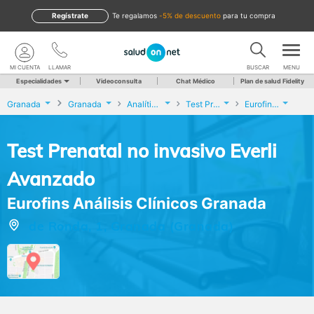
Regístrate
te regalamos
-5% de descuento
para tu compra
MI CUENTA
LLAMAR
BUSCAR
MENU
Especialidades
Videoconsulta
Chat Médico
Plan de salud Fidelity
Granada
Granada
Analíticas y Genética
Test Prenatal no invasivo Everli Avanzado
Eurofins Análisis Clínicos Granada
Test Prenatal no invasivo Everli
Avanzado
Eurofins Análisis Clínicos Granada
de Ronda, 1, Granada (Granada)