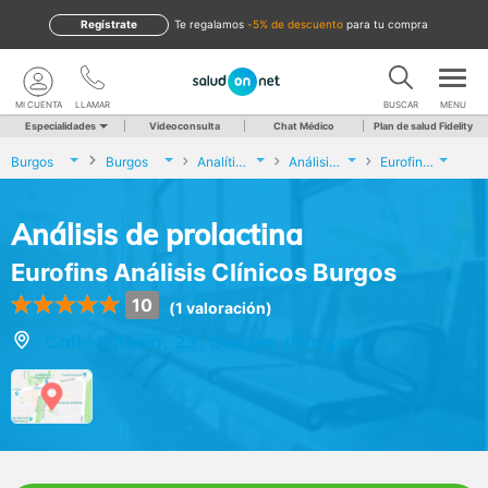
Regístrate
te regalamos
-5% de descuento
para tu compra
MI CUENTA
LLAMAR
BUSCAR
MENU
Especialidades
Videoconsulta
Chat Médico
Plan de salud Fidelity
Burgos
Burgos
Analíticas y Genética
Análisis de prolactina
Eurofins Análisis Clínicos Burgos
Análisis de prolactina
Eurofins Análisis Clínicos Burgos
10
(1 valoración)
Calle Vitoria, 23, Burgos (Burgos)