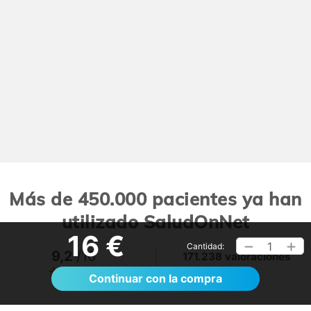
Más de 450.000 pacientes ya han
utilizado SaludOnNet
16 €
1
Cantidad:
9,2
/10
171.238 valoraciones
Ver >
Continuar con la compra