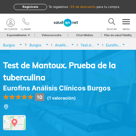
Regístrate
te regalamos
-5% de descuento
para tu compra
MI CUENTA
LLAMAR
BUSCAR
MENU
Especialidades
Videoconsulta
Chat Médico
Plan de salud Fidelity
Burgos
Burgos
Analíticas y Genética
Test de Mantoux. Prueba de la tuberculina
Eurofins Análisis Clínicos Burgos
Test de Mantoux. Prueba de la
tuberculina
Eurofins Análisis Clínicos Burgos
10
(1 valoración)
Calle Vitoria, 23, Burgos (Burgos)