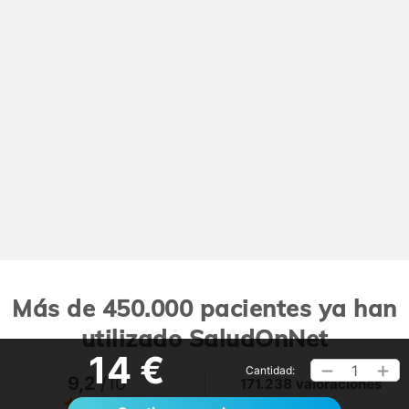
Más de 450.000 pacientes ya han
utilizado SaludOnNet
14 €
1
Cantidad:
9,2
/10
171.238 valoraciones
Ver >