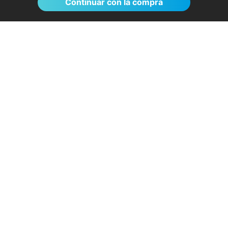
Continuar con la compra
El proceso de reserva fue sumamente
sencillo. La videollamada con la médica resultó
de gran ayuda: me explicó detalladamente las
posibles causas de mi dolencia, me recomendó
medidas para aliviar los síntomas de inmediato y
me indicó los siguientes pasos a seguir según
los resultados de la resonancia.
- Anónimo
04/08/2026
Servicios destacados