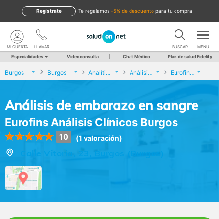
Regístrate
te regalamos
-5% de descuento
para tu compra
MI CUENTA
LLAMAR
BUSCAR
MENU
Especialidades
Videoconsulta
Chat Médico
Plan de salud Fidelity
Burgos
Burgos
Analíticas y Genética
Análisis de embarazo en sangre
Eurofins Análisis Clínicos Burgos
Análisis de embarazo en sangre
Eurofins Análisis Clínicos Burgos
10
(1 valoración)
Calle Vitoria, 23, Burgos (Burgos)