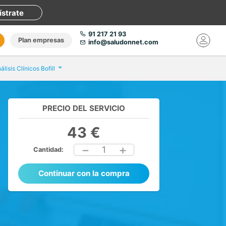
ístrate
91 217 21 93
Plan empresas
info@saludonnet.com
álisis Clínicos Bofill
PRECIO DEL SERVICIO
43 €
1
Cantidad:
Continuar con la compra