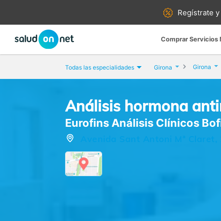
Regístrate y
Comprar Servicios
Girona
Todas las especialidades
Girona
Análisis hormona anti
Eurofins Análisis Clínicos Bofi
Avenida Sant Antoni Mª Claret, 