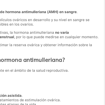
 de hormona antimulleriana (AMH) en sangre
.
ículos ováricos en desarrollo y su nivel en sangre se
bles en los ovarios.
tivas, la hormona antimulleriana
no varía
menstrual
, por lo que puede medirse en cualquier momento.
imar la reserva ovárica y obtener información sobre la
 hormona antimulleriana?
nte en el ámbito de la salud reproductiva.
ión asistida
.
ratamientos de estimulación ovárica.
ntes etapas de la vida.