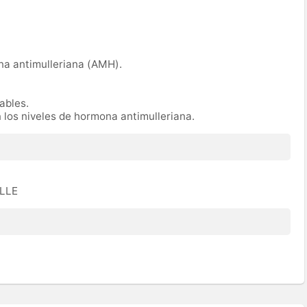
na antimulleriana (AMH).
rables.
n los niveles de hormona antimulleriana.
ULLE