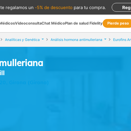
te regalamos
un
-5% de descuento
para tu compra
.
Reg
 Médicos
Videoconsulta
Chat Médico
Plan de salud Fidelity
Pierde peso
Analíticas y Genética
Análisis hormona antimulleriana
Eurofins An
mulleriana
ll
20, Girona (Girona)