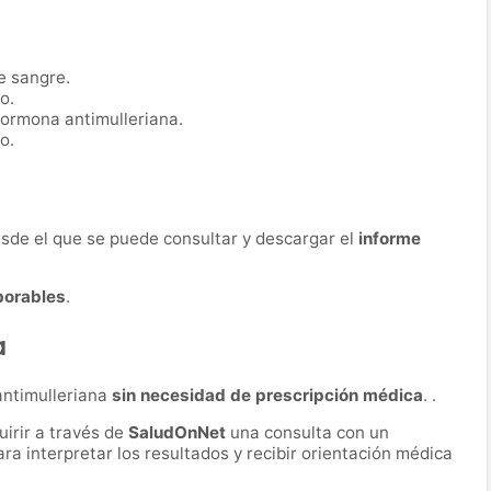
e sangre.
o.
hormona antimulleriana.
o.
desde el que se puede consultar y descargar el
informe
borables
.
a
antimulleriana
sin necesidad de prescripción médica
. .
irir a través de
SaludOnNet
una consulta con un
ara interpretar los resultados y recibir orientación médica