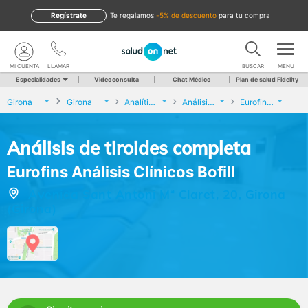
Regístrate
te regalamos
-5% de descuento
para tu compra
MI CUENTA
LLAMAR
BUSCAR
MENU
Especialidades
Videoconsulta
Chat Médico
Plan de salud Fidelity
Girona
Girona
Analíticas y Genética
Análisis de tiroides completa
Eurofins Análisis Clínicos Bofill
Análisis de tiroides completa
Eurofins Análisis Clínicos Bofill
Avenida Sant Antoni Mª Claret, 20, Girona
(Girona)