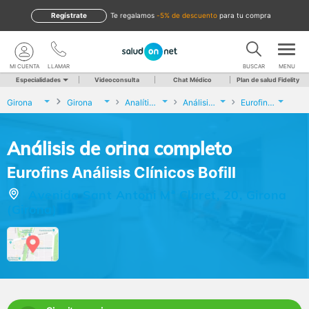
Regístrate
te regalamos
-5% de descuento
para tu compra
MI CUENTA
LLAMAR
BUSCAR
MENU
Especialidades
Videoconsulta
Chat Médico
Plan de salud Fidelity
Girona
Girona
Analíticas y Genética
Análisis de orina completo
Eurofins Análisis Clínicos Bofill
Análisis de orina completo
Eurofins Análisis Clínicos Bofill
Avenida Sant Antoni Mª Claret, 20, Girona
(Girona)