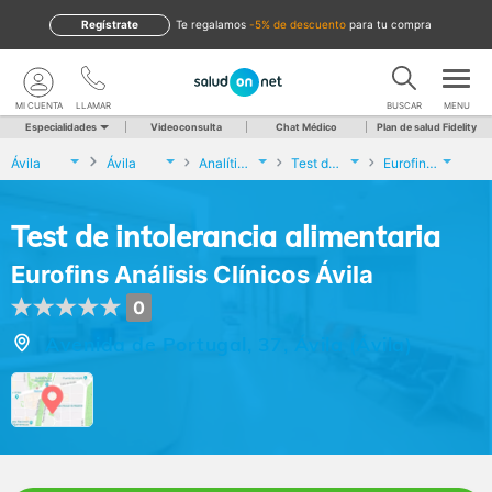
Regístrate
te regalamos
-5% de descuento
para tu compra
MI CUENTA
LLAMAR
BUSCAR
MENU
Especialidades
Videoconsulta
Chat Médico
Plan de salud Fidelity
Ávila
Ávila
Analíticas y Genética
Test de intolerancia alimentaria
Eurofins Análisis Clínicos Ávila
Test de intolerancia alimentaria
Eurofins Análisis Clínicos Ávila
0
Avenida de Portugal, 37, Ávila (Ávila)