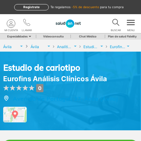
Regístrate
te regalamos
-5% de descuento
para tu compra
MI CUENTA
LLAMAR
BUSCAR
MENU
Especialidades
Videoconsulta
Chat Médico
Plan de salud Fidelity
Ávila
Ávila
Analíticas y Genética
Estudio de cariotipo
Eurofins Análisis Clínicos Ávila
Estudio de cariotipo
Eurofins Análisis Clínicos Ávila
0
Avenida de Portugal, 37, Ávila (Ávila)