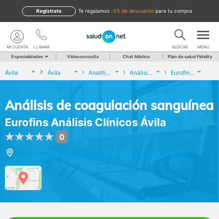
Regístrate
te regalamos
-5% de descuento
para tu compra
MI CUENTA
LLAMAR
BUSCAR
MENU
Especialidades
Videoconsulta
Chat Médico
Plan de salud Fidelity
Ávila
Ávila
Analíticas y Genética
Análisis de coagulación sanguínea
Eurofins Análisis Clínicos Ávila
Análisis de coagulación sanguínea
Eurofins Análisis Clínicos Ávila
0
Avenida de Portugal, 37, Ávila (Ávila)