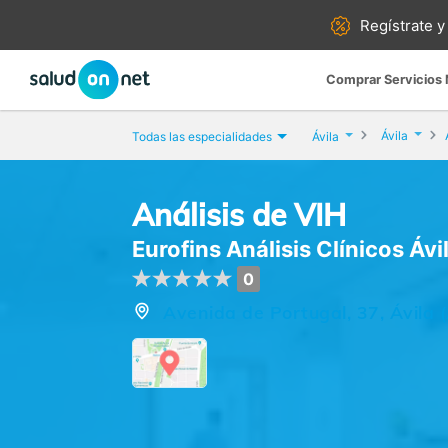
Regístrate y
Comprar Servicios
Ávila
Todas las especialidades
Ávila
Análisis de VIH
Eurofins Análisis Clínicos Ávi
0
Avenida de Portugal, 37, Ávila (