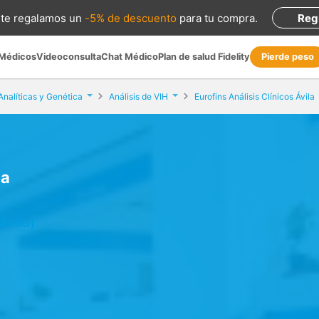
te regalamos
un
-5% de descuento
para tu compra
.
Reg
 Médicos
Videoconsulta
Chat Médico
Plan de salud Fidelity
Pierde peso
Analíticas y Genética
Análisis de VIH
Eurofins Análisis Clínicos Ávila
la
Ávila)