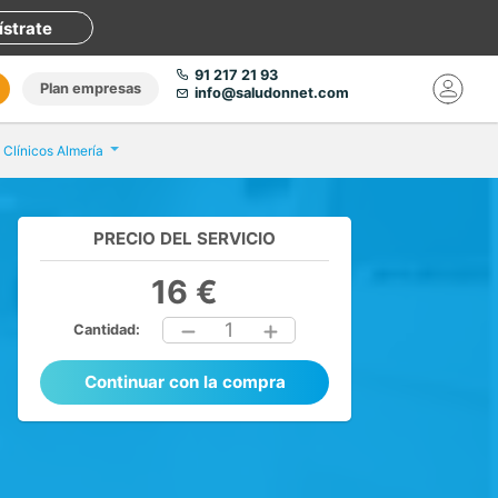
ístrate
91 217 21 93
Plan empresas
info@saludonnet.com
s Clínicos Almería
PRECIO DEL SERVICIO
16 €
1
Cantidad:
Continuar con la compra