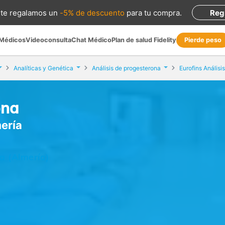
te regalamos
un
-5% de descuento
para tu compra
.
Reg
 Médicos
Videoconsulta
Chat Médico
Plan de salud Fidelity
Pierde peso
Analíticas y Genética
Análisis de progesterona
Eurofins Análisi
ona
mería
a (Almería)