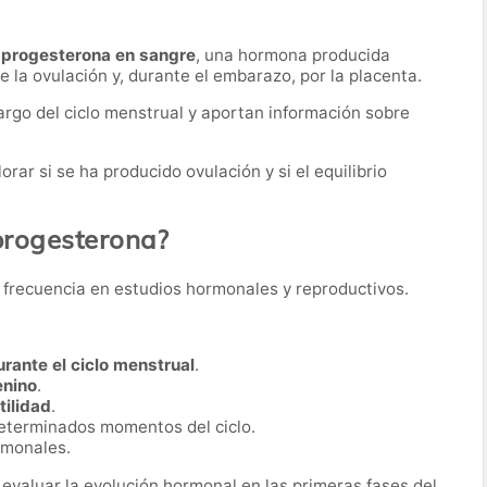
 progesterona en sangre
, una hormona producida
 la ovulación y, durante el embarazo, por la placenta.
largo del ciclo menstrual y aportan información sobre
ar si se ha producido ovulación y si el equilibrio
 progesterona?
on frecuencia en estudios hormonales y reproductivos.
urante el ciclo menstrual
.
enino
.
tilidad
.
determinados momentos del ciclo.
rmonales.
 evaluar la evolución hormonal en las primeras fases del