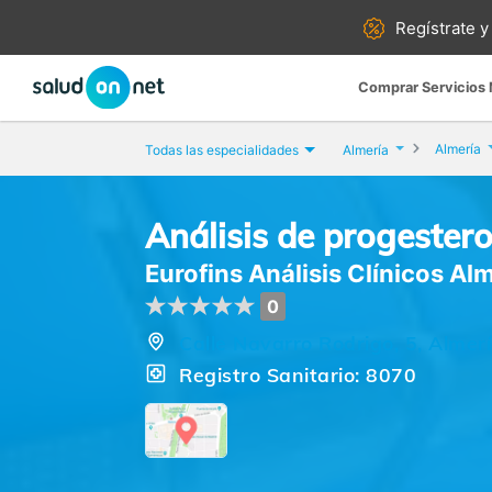
Regístrate y
Comprar Servicios
Almería
Todas las especialidades
Almería
Análisis de progester
Eurofins Análisis Clínicos Al
0
Calle Navarro Rodrigo, 5, Almerí
Registro Sanitario: 8070