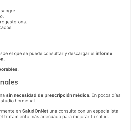
 sangre.
o.
progesterona.
tados.
desde el que se puede consultar y descargar el
informe
ba.
borables
.
nales
ona
sin necesidad de prescripción médica
. En pocos días
 estudio hormonal.
ormente en
SaludOnNet
una consulta con un especialista
r el tratamiento más adecuado para mejorar tu salud.