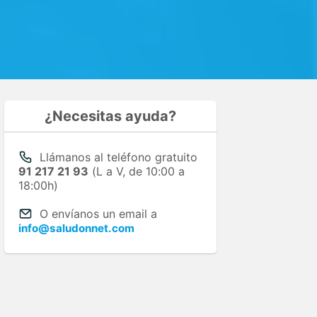
¿Necesitas ayuda?
Llámanos al teléfono gratuito
91 217 21 93
(L a V, de 10:00 a
18:00h)
O envíanos un email a
info@saludonnet.com