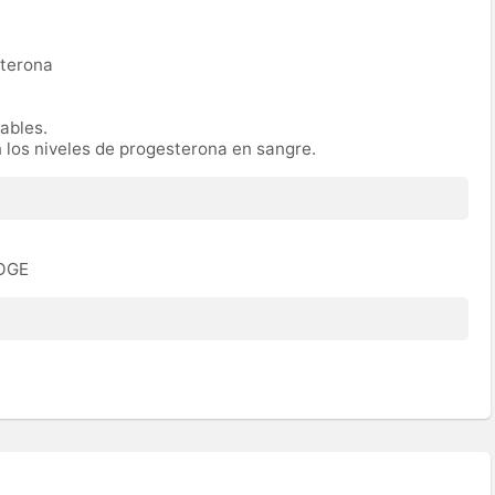
sterona
rables.
n los niveles de progesterona en sangre.
ROGE