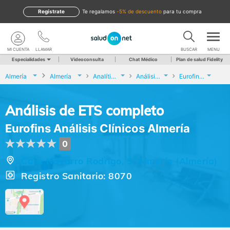
Regístrate
te regalamos
-5% de descuento
para tu compra
MI CUENTA
LLAMAR
BUSCAR
MENU
Especialidades
Videoconsulta
Chat Médico
Plan de salud Fidelity
Almería
Almería
Analíticas y Genética
Análisis de ETS completo
Eurofins Análisis Clínicos Almería
Análisis de ETS completo
Eurofins Análisis Clínicos Almería
0
Calle Navarro Rodrigo, 5, Almería (Almería)
Registro Sanitario: 8070