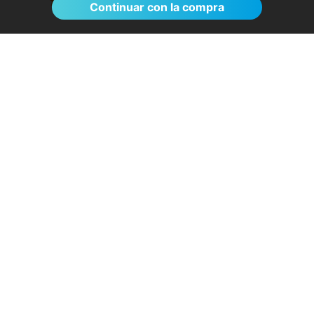
Continuar con la compra
Sin esperas, eficacia máxima, más que
recomendable
- Rosa D.
28/07/2026
Servicios destacados