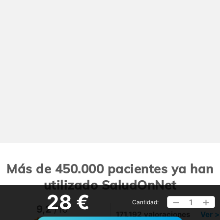
Más de 450.000 pacientes ya han
utilizado SaludOnNet
28 €
1
Cantidad:
9,2
/10
171.192 valoraciones
Ver >