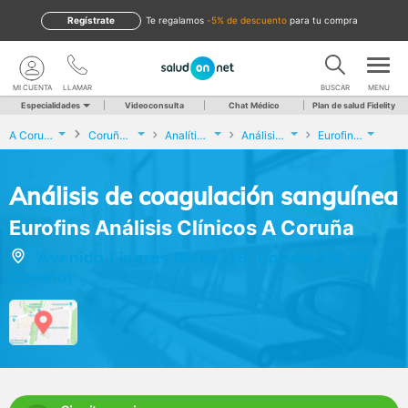
Regístrate
te regalamos
-5% de descuento
para tu compra
MI CUENTA
LLAMAR
BUSCAR
MENU
Especialidades
Videoconsulta
Chat Médico
Plan de salud Fidelity
A Coruña
Coruña (A)
Analíticas y Genética
Análisis de coagulación sanguínea
Eurofins Análisis Clínicos A Coruña
Análisis de coagulación sanguínea
Eurofins Análisis Clínicos A Coruña
Avenida Linares Rivas, 18, Coruña (A) (A
Coruña)