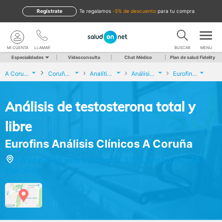
Regístrate
te regalamos
-5% de descuento
para tu compra
MI CUENTA
LLAMAR
BUSCAR
MENU
Especialidades
Videoconsulta
Chat Médico
Plan de salud Fidelity
A Coruña
Coruña (A)
Analíticas y Genética
Análisis de testosterona total y libre
Eurofins Análisis Clínicos A Coruña
Análisis de testosterona total y
libre
Eurofins Análisis Clínicos A Coruña
Avenida Linares Rivas, 18, Coruña (A) (A
Coruña)