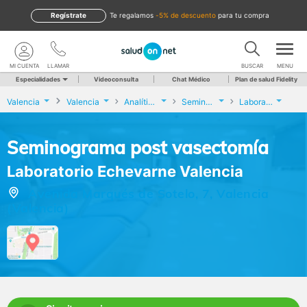
Regístrate
te regalamos
-5% de descuento
para tu compra
MI CUENTA
LLAMAR
BUSCAR
MENU
Especialidades
Videoconsulta
Chat Médico
Plan de salud Fidelity
Valencia
Valencia
Analíticas y Genética
Seminograma post vasectomía
Laboratorio Echevarne Valencia
Seminograma post vasectomía
Laboratorio Echevarne Valencia
Avenida Marqués de Sotelo, 7, Valencia
(Valencia)