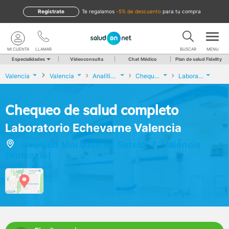
Regístrate
te regalamos
-5% de descuento
para tu compra
MI CUENTA
LLAMAR
BUSCAR
MENU
Especialidades
Videoconsulta
Chat Médico
Plan de salud Fidelity
Valencia
Valencia
Analíticas y Genética
Chequeo de salud completo
Laboratorio Echevarne Valencia
Chequeo de salud completo
Laboratorio Echevarne Valencia
Avenida Marqués de Sotelo, 7, Valencia
(Valencia)