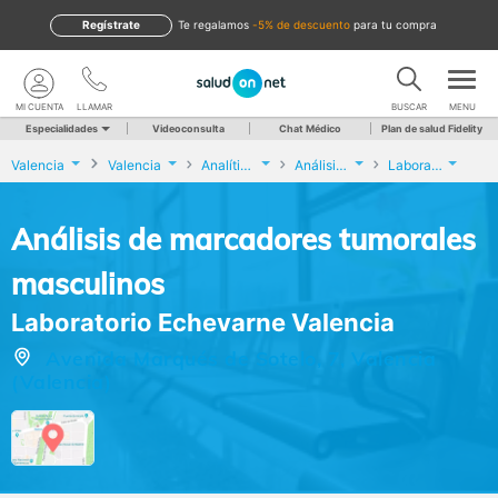
Regístrate
te regalamos
-5% de descuento
para tu compra
MI CUENTA
LLAMAR
BUSCAR
MENU
Especialidades
Videoconsulta
Chat Médico
Plan de salud Fidelity
Valencia
Valencia
Analíticas y Genética
Análisis de marcadores tumorales masculinos
Laboratorio Echevarne Valencia
Análisis de marcadores tumorales
masculinos
Laboratorio Echevarne Valencia
Avenida Marqués de Sotelo, 7, Valencia
(Valencia)