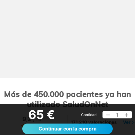
Más de 450.000 pacientes ya han
utilizado SaludOnNet
65 €
1
Cantidad:
9,2
/10
171.210 valoraciones
Ver >
Continuar con la compra