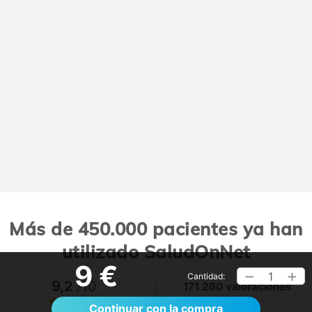
Más de 450.000 pacientes ya han
utilizado SaludOnNet
9 €
1
Cantidad:
9,2
/10
171.260 valoraciones
Ver >
Continuar con la compra