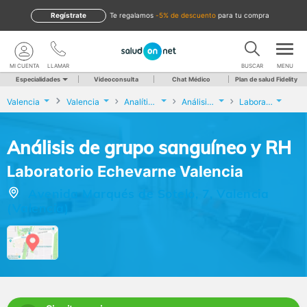
Regístrate
te regalamos
-5% de descuento
para tu compra
MI CUENTA
LLAMAR
BUSCAR
MENU
Especialidades
Videoconsulta
Chat Médico
Plan de salud Fidelity
Valencia
Valencia
Analíticas y Genética
Análisis de grupo sanguíneo y RH
Laboratorio Echevarne Valencia
Análisis de grupo sanguíneo y RH
Laboratorio Echevarne Valencia
Avenida Marqués de Sotelo, 7, Valencia
(Valencia)