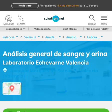
Regístrate
te regalamos
-5% de descuento
para tu compra
MI CUENTA
LLAMAR
BUSCAR
MENU
Especialidades
Videoconsulta
Chat Médico
Plan de salud Fidelity
Valencia
Valencia
Analíticas y Genética
Análisis general de sangre y orina
Laboratorio Echevarne Valencia
Análisis general de sangre y orina
Laboratorio Echevarne Valencia
Avenida Marqués de Sotelo, 7, Valencia
(Valencia)