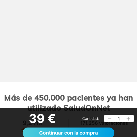
Más de 450.000 pacientes ya han
utilizado SaludOnNet
39 €
1
Cantidad:
9,2
/10
171.256 valoraciones
Ver >
Continuar con la compra