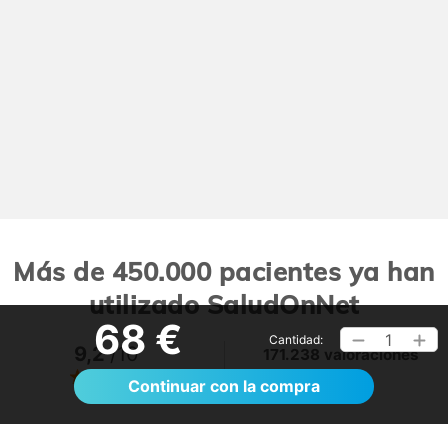
Más de 450.000 pacientes ya han
utilizado SaludOnNet
68 €
1
Cantidad:
9,2
/10
171.238 valoraciones
Ver >
Continuar con la compra