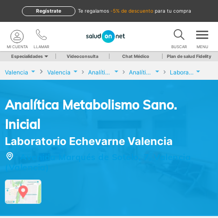
Regístrate
te regalamos
-5% de descuento
para tu compra
MI CUENTA
LLAMAR
BUSCAR
MENU
Especialidades
Videoconsulta
Chat Médico
Plan de salud Fidelity
Valencia
Valencia
Analíticas y Genética
Analítica Metabolismo Sano. Inicial
Laboratorio Echevarne Valencia
Analítica Metabolismo Sano.
Inicial
Laboratorio Echevarne Valencia
Avenida Marqués de Sotelo, 7, Valencia
(Valencia)