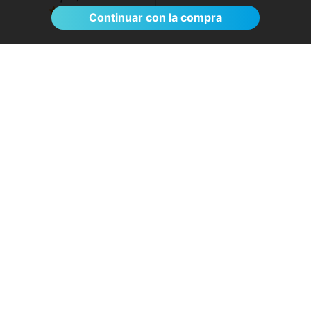
Ver >
Continuar con la compra
El proceso de reserva fue sumamente
sencillo. La videollamada con la médica resultó
de gran ayuda: me explicó detalladamente las
posibles causas de mi dolencia, me recomendó
medidas para aliviar los síntomas de inmediato y
me indicó los siguientes pasos a seguir según
los resultados de la resonancia.
- Anónimo
04/08/2026
Servicios destacados