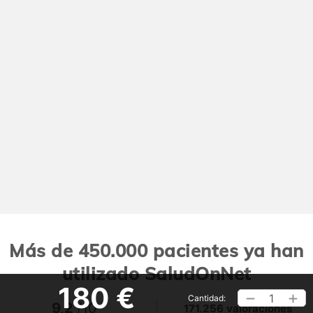
Más de 450.000 pacientes ya han
utilizado SaludOnNet
180 €
1
Cantidad:
9,2
/10
171.256 valoraciones