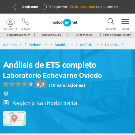
Regístrate
te regalamos
-5% de descuento
para tu compra
MI CUENTA
LLAMAR
BUSCAR
MENU
Especialidades
Videoconsulta
Chat Médico
Plan de salud Fidelity
Asturias
Oviedo
Analíticas y Genética
Análisis de ETS completo
Laboratorio Echevarne Oviedo
Análisis de ETS completo
Laboratorio Echevarne Oviedo
9,2
(10 valoraciones)
Calle Pedro Masaveu, 9, Oviedo (Asturias)
Registro Sanitario: 1918