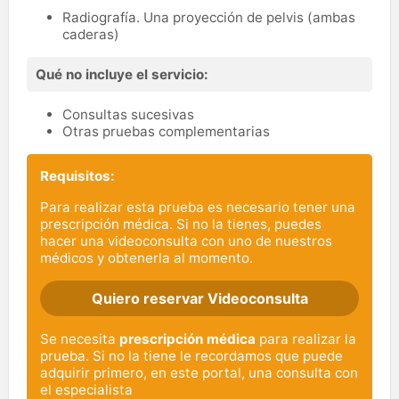
Radiografía. Una proyección de pelvis (ambas
caderas)
Qué no incluye el servicio:
Consultas sucesivas
Otras pruebas complementarias
Requisitos:
Para realizar esta prueba es necesario tener una
prescripción médica. Si no la tienes, puedes
hacer una videoconsulta con uno de nuestros
médicos y obtenerla al momento.
Quiero reservar Videoconsulta
Se necesita
prescripción médica
para realizar la
prueba. Si no la tiene le recordamos que puede
adquirir primero, en este portal, una consulta con
el especialista