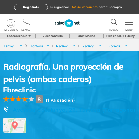
Regístrate
te regalamos
-5% de descuento
para tu compra
MI CUENTA
LLAMAR
BUSCAR
MENU
Especialidades
Videoconsulta
Chat Médico
Plan de salud Fidelity
Tarragona
Tortosa
Radiodiagnóstico
Radiografía. Una proyección de pelvis (ambas caderas)
Ebreclinic
Radiografía. Una proyección de
pelvis (ambas caderas)
Ebreclinic
8
(1 valoración)
Avenida Catalunya, 26, Tortosa (Tarragona)