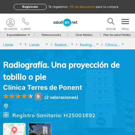
Regístrate
te regalamos
-5% de descuento
para tu compra
MI CUENTA
LLAMAR
BUSCAR
MENU
Especialidades
Videoconsulta
Chat Médico
Plan de salud Fidelity
Lleida
Lleida
Radiodiagnóstico
Radiografía. Una proyección de tobillo o pie
Clínica Terres de Ponent
Radiografía. Una proyección de
tobillo o pie
Clínica Terres de Ponent
9
(2 valoraciones)
Avenida Prat de la Riba, 79, Lleida (Lleida)
Registro Sanitario: H25001692