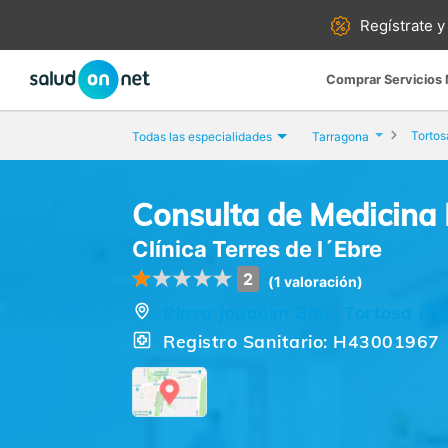
Regístrate y
Comprar Servicios
Tortos
Todas las especialidades
Tarragona
Consulta de Medicina 
Clínica Terres de l´Ebre
2
(1 valoración)
Plaza Joaquim Bau,, Tortosa (T
Registro Sanitario: H43001967