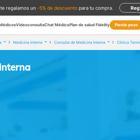
te regalamos
un
-5% de descuento
para tu compra
.
Reg
 Médicos
Videoconsulta
Chat Médico
Plan de salud Fidelity
Pierde peso
a
Medicina Interna
Consulta de Medicina Interna
Clínica Terre
Interna
arragona)