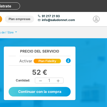
ístrate
91 217 21 93
Plan empresas
info@saludonnet.com
s de l´Ebre
PRECIO DEL SERVICIO
Activar
Plan Fidelity
52 €
1
Cantidad:
Continuar con la compra