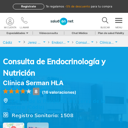
Regístrate
te regalamos
-5% de descuento
para tu compra
MI CUENTA
LLAMAR
BUSCAR
MENU
Especialidades
Videoconsulta
Chat Médico
Plan de salud Fidelity
Cádiz
Jerez de la Frontera
Endocrinología y Nutrición
Consulta de Endocrinología y Nutrición
Clínica Serman HLA
Consulta de Endocrinología y
Nutrición
Clínica Serman HLA
8
(16 valoraciones)
Paseo de la Rosaleda, 40, Jerez de la
Frontera (Cádiz)
Registro Sanitario: 1508