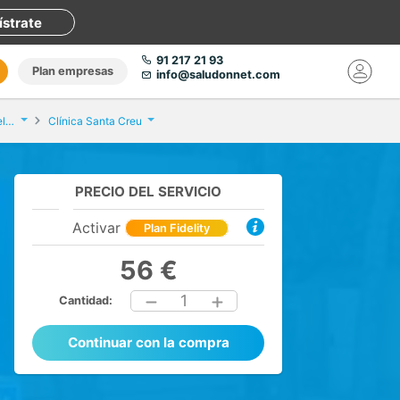
ístrate
91 217 21 93
Plan empresas
info@saludonnet.com
Consulta de Cirugía General y Del Aparato Digestivo
Clínica Santa Creu
PRECIO DEL SERVICIO
Activar
Plan Fidelity
56 €
1
Cantidad:
Continuar con la compra