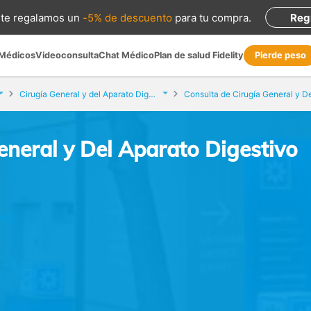
te regalamos
un
-5% de descuento
para tu compra
.
Reg
 Médicos
Videoconsulta
Chat Médico
Plan de salud Fidelity
Pierde peso
Cirugía General y del Aparato Digestivo
eneral y Del Aparato Digestivo
na)