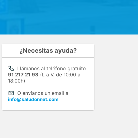
¿Necesitas ayuda?
Llámanos al teléfono gratuito
91 217 21 93
(L a V, de 10:00 a
18:00h)
O envíanos un email a
info@saludonnet.com