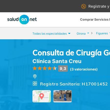
Regístrate y
Comprar Servicios
Figueres
Todas las especialidades
Girona
Consulta de Cirugía G
Clínica Santa Creu
9,3
(3 valoraciones)
Calle Pere III, 41, Figueres (Giro
Registro Sanitario: H17001452