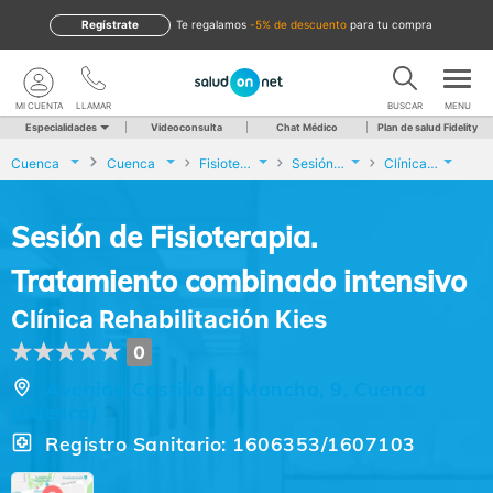
Regístrate
te regalamos
-5% de descuento
para tu compra
MI CUENTA
LLAMAR
BUSCAR
MENU
Especialidades
Videoconsulta
Chat Médico
Plan de salud Fidelity
Cuenca
Cuenca
Fisioterapia
Sesión de Fisioterapia. Tratamiento combinado intensivo
Clínica Rehabilitación Kies
Sesión de Fisioterapia.
Tratamiento combinado intensivo
Clínica Rehabilitación Kies
0
Avenida Castilla La Mancha, 9, Cuenca
(Cuenca)
Registro Sanitario: 1606353/1607103