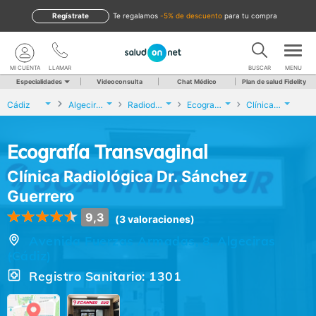
Regístrate
te regalamos
-5% de descuento
para tu compra
MI CUENTA
LLAMAR
BUSCAR
MENU
Especialidades
Videoconsulta
Chat Médico
Plan de salud Fidelity
Cádiz
Algeciras
Radiodiagnóstico
Ecografía Transvaginal
Clínica Radiológica Dr. Sánchez Guerrero
Ecografía Transvaginal
Clínica Radiológica Dr. Sánchez
Guerrero
9,3
(3 valoraciones)
Avenida Fuerzas Armadas, 8, Algeciras
(Cádiz)
Registro Sanitario: 1301