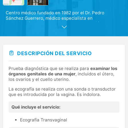
Centro médico fundado en 1982 por el Dr. Pedro
Sánchez Guerrero, médico especialista en
radiodiagnóstico. Su actividad es la prestación de
servicios de diagnóstico médico por imagen a traves de
Ecografía, Mamografía, RX y Ortopantomografía
DESCRIPCIÓN DEL SERVICIO
Prueba diagnóstica que se realiza para
examinar los
órganos genitales de una mujer
, incluidos el útero,
los ovarios y el cuello uterino.
La ecografía se realiza con una sonda o transductor
que es introducida por la vagina. Es indolora.
Qué incluye el servicio:
Ecografía Transvaginal