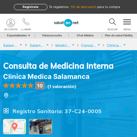
Regístrate
te regalamos
-5% de descuento
para tu compra
MI CUENTA
LLAMAR
BUSCAR
MENU
Especialidades
Videoconsulta
Chat Médico
Plan de salud Fidelity
Salamanca
Salamanca
Medicina Interna
Consulta de Medicina Interna
Clinica Medica Salamanca
Consulta de Medicina Interna
Clinica Medica Salamanca
10
(1 valoración)
Avenida Campoamor, 24, Salamanca
(Salamanca)
Registro Sanitario: 37-C24-0005