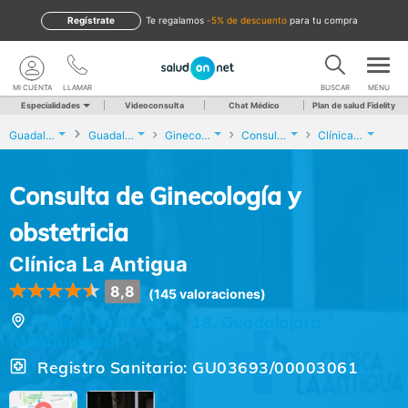
Regístrate
te regalamos
-5% de descuento
para tu compra
MI CUENTA
LLAMAR
BUSCAR
MENU
Especialidades
Videoconsulta
Chat Médico
Plan de salud Fidelity
Guadalajara
Guadalajara
Ginecología y Obstetricia
Consulta de Ginecología y obstetricia
Clínica La Antigua
Consulta de Ginecología y
obstetricia
Clínica La Antigua
8,8
(145 valoraciones)
Calle Constitución, 18, Guadalajara
(Guadalajara)
Registro Sanitario: GU03693/00003061