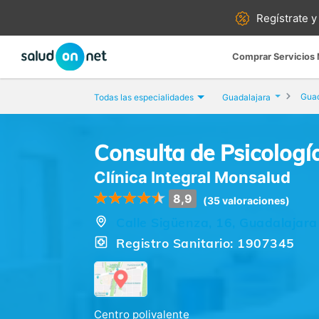
Regístrate y
Comprar Servicios
Guad
Todas las especialidades
Guadalajara
Consulta de Psicologí
Clínica Integral Monsalud
8,9
(35 valoraciones)
Calle Sigüenza, 16, Guadalajara
Registro Sanitario: 1907345
Centro polivalente