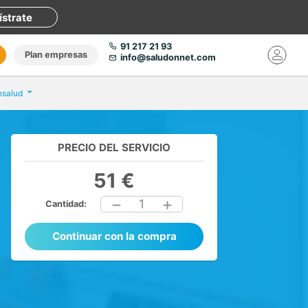
ístrate
91 217 21 93
Plan empresas
info@saludonnet.com
nsalud
PRECIO DEL SERVICIO
51 €
1
Cantidad:
Continuar con la compra