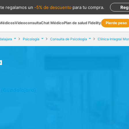
te regalamos
un
-5% de descuento
para tu compra
.
Reg
 Médicos
Videoconsulta
Chat Médico
Plan de salud Fidelity
Pierde peso
alajara
Psicología
Consulta de Psicología
Clínica Integral Mo
a
 (Guadalajara)