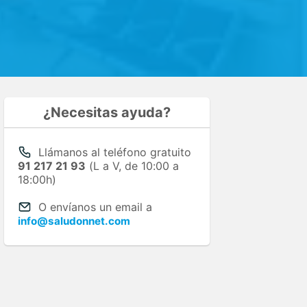
¿Necesitas ayuda?
Llámanos al teléfono gratuito
91 217 21 93
(L a V, de 10:00 a
18:00h)
O envíanos un email a
info@saludonnet.com