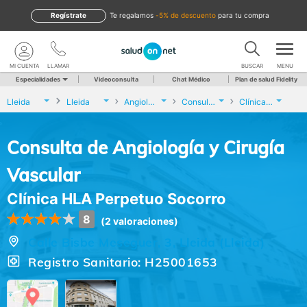
Regístrate
te regalamos
-5% de descuento
para tu compra
MI CUENTA
LLAMAR
BUSCAR
MENU
Especialidades
Videoconsulta
Chat Médico
Plan de salud Fidelity
Lleida
Lleida
Angiología y Cirugía Vascular
Consulta de Angiología y Cirugía Vascular
Clínica HLA Perpetuo Socorro
Consulta de Angiología y Cirugía
Vascular
Clínica HLA Perpetuo Socorro
8
(2 valoraciones)
Calle Bisbe Meseguer, 3, Lleida (Lleida)
Registro Sanitario: H25001653