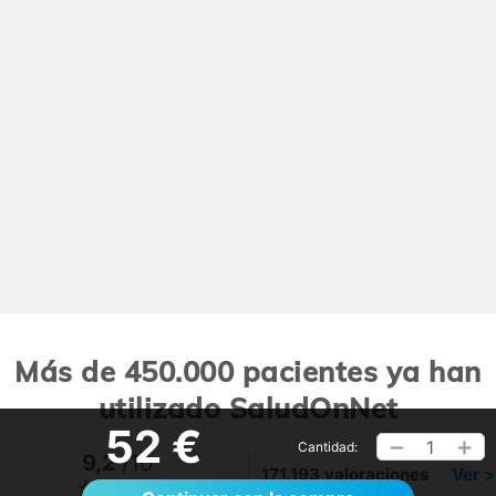
Más de 450.000 pacientes ya han
utilizado SaludOnNet
52 €
1
Cantidad:
9,2
/10
171.193 valoraciones
Ver >