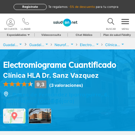
Regístrate
te regalamos
-5% de descuento
para tu compra
MI CUENTA
LLAMAR
BUSCAR
MENU
Especialidades
Videoconsulta
Chat Médico
Plan de salud Fidelity
Guadalajara
Guadalajara
Neurofisiología Clínica
Electromiograma Cuantificado
Clínica HLA Dr. Sanz Vazquez
Electromiograma Cuantificado
Clínica HLA Dr. Sanz Vazquez
9,3
(3 valoraciones)
Paseo de Fernández Iparraguirre, 6,
Guadalajara (Guadalajara)