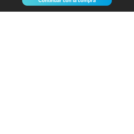
Continuar con la compra
El proceso de reserva fue sumamente
sencillo. La videollamada con la médica resultó
de gran ayuda: me explicó detalladamente las
posibles causas de mi dolencia, me recomendó
medidas para aliviar los síntomas de inmediato y
me indicó los siguientes pasos a seguir según
los resultados de la resonancia.
- Anónimo
04/08/2026
Servicios destacados