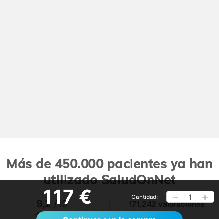
Más de 450.000 pacientes ya han
utilizado SaludOnNet
117 €
1
Cantidad:
9,2
/10
171.242 valoraciones
Ver >