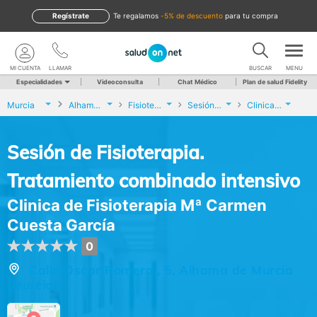
Regístrate
te regalamos
-5% de descuento
para tu compra
MI CUENTA
LLAMAR
BUSCAR
MENU
Especialidades
Videoconsulta
Chat Médico
Plan de salud Fidelity
Murcia
Alhama de Murcia
Fisioterapia
Sesión de Fisioterapia. Tratamiento combinado intensivo
Clinica de Fisioterapia Mª Carmen Cuesta García
Sesión de Fisioterapia.
Tratamiento combinado intensivo
Clinica de Fisioterapia Mª Carmen
Cuesta García
0
Calle Oscar Romero , 5, Alhama de Murcia
(Murcia)