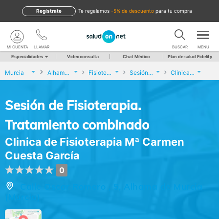
Regístrate
te regalamos
-5% de descuento
para tu compra
MI CUENTA
LLAMAR
BUSCAR
MENU
Especialidades
Videoconsulta
Chat Médico
Plan de salud Fidelity
Murcia
Alhama de Murcia
Fisioterapia
Sesión de Fisioterapia. Tratamiento combinado
Clinica de Fisioterapia Mª Carmen Cuesta García
Sesión de Fisioterapia.
Tratamiento combinado
Clinica de Fisioterapia Mª Carmen
Cuesta García
0
Calle Oscar Romero , 5, Alhama de Murcia
(Murcia)