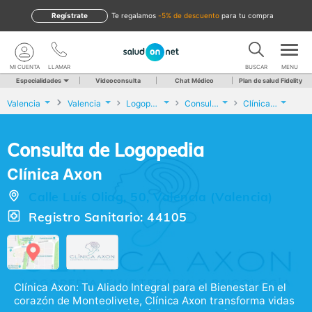
Regístrate
te regalamos
-5% de descuento
para tu compra
MI CUENTA
LLAMAR
BUSCAR
MENU
Especialidades
Videoconsulta
Chat Médico
Plan de salud Fidelity
Valencia
Valencia
Logopedia
Consulta de Logopedia
Clínica Axon
Consulta de Logopedia
Clínica Axon
Calle Luís Oliag, 50, Valencia (Valencia)
Registro Sanitario: 44105
Clínica Axon: Tu Aliado Integral para el Bienestar En el
corazón de Monteolivete, Clínica Axon transforma vidas