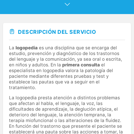
combinando experiencia clínica con un enfoque
profundamente humano. Nos dedicamos a mejorar tu
calidad de vida a través de servicios especializados que
cuidan tu salud de manera integral. Ofrecemos servicios
profesionales en logopedia, fisioterapia, psicología y
tratamientos tecnológicos avanzados como diatermia.
DESCRIPCIÓN DEL SERVICIO
Nuestro equipo altamente cualificado adapta cada
intervención a tus necesidades específicas, brindando
soluciones personalizadas para rehabilitación vocal y de
La
logopedia
es una disciplina que se encarga del
deglución, tratamiento de lesiones físicas,
estudio, prevención y diagnóstico de los trastornos
acompañamiento emocional, técnica vocal para
del lenguaje y la comunicación, ya sea oral o escrita,
cantantes, tratamientos de suelo pélvico y pilates
en niños y adultos. En la
primera consulta
el
terapéutico en grupos reducidos. En Clínica Axon
especialista en logopedia valora la patología del
creemos que tu bienestar es un compromiso diario. Te
paciente mediante diferentes pruebas y test y
invitamos a descubrir cómo podemos acompañarte
establece las pautas que va a seguir en el
hacia una vida más saludable, plena y equilibrada.
tratamiento.
¿Preparado para dar el siguiente paso? Te esperamos.
La logopedia presta atención a distintos problemas
que afectan al habla, el lenguaje, la voz, las
dificultades de aprendizaje, la deglución atípica, el
deterioro del lenguaje, la atención temprana, la
terapia miofuncional o las alteraciones de la fluidez.
En función del trastorno que presente el paciente se
establecerá una pauta sobre las acciones a tomar, la