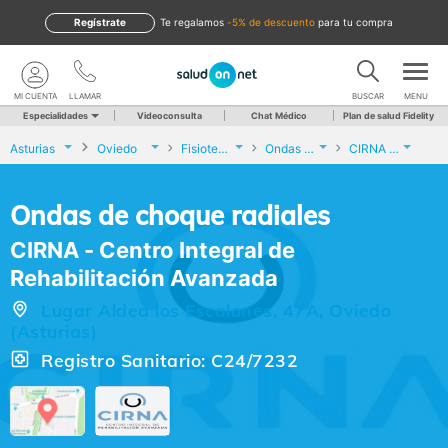
Regístrate
te regalamos
-5% de descuento
para tu compra
MI CUENTA
LLAMAR
BUSCAR
MENU
Especialidades
Videoconsulta
Chat Médico
Plan de salud Fidelity
Asturias
Oviedo
Fisioterapia
Ondas de choque radiales
CIRNA - Centro Integral de Rehabilitación Avanzada
Ondas de choque radiales
CIRNA - Centro Integral de
Rehabilitación Avanzada
Lugar Aldea los Escalones, 47A, Oviedo
(Asturias)
Registro Sanitario: C24/7232