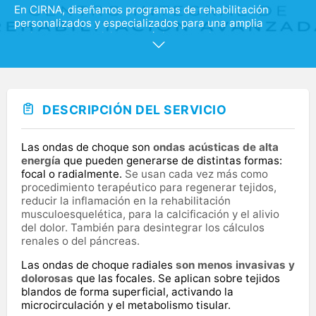
En CIRNA, diseñamos programas de rehabilitación
personalizados y especializados para una amplia
variedad de condiciones médicas y lesiones. Nuestro
equipo de profesionales ofrece atención en las
siguientes áreas: - Medicina Física y Rehabilitación. -
Fisioterapia (músculo-esquelética, neurológica,
oncológica y respiratoria). - Terapia de Mano. - Terapia
Ocupacional Neurológica. - Logopedia. Además,
DESCRIPCIÓN DEL SERVICIO
contamos con servicios de Pilates y Entrenamientos
Personales. Próximamente, ampliaremos nuestra oferta
asistencial para seguir brindando un cuidado integral y
Las ondas de choque son
ondas acústicas de alta
de calidad.
energía
que pueden generarse de distintas formas:
focal o radialmente.
Se usan cada vez más como
procedimiento terapéutico para regenerar tejidos,
reducir la inflamación en la rehabilitación
musculoesquelética, para la calcificación y el alivio
del dolor. También para desintegrar los cálculos
renales o del páncreas.
Las ondas de choque radiales
son menos invasivas y
dolorosas
que las focales. Se aplican sobre tejidos
blandos de forma superficial, activando la
microcirculación y el metabolismo tisular.