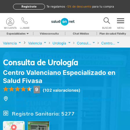
Regístrate
te regalamos
-5% de descuento
para tu compra
MI CUENTA
LLAMAR
BUSCAR
MENU
Especialidades
Videoconsulta
Chat Médico
Plan de salud Fidelity
Valencia
Valencia
Urología
Consulta de Urología
Centro Valenciano Especializado en Salud Fivasa
Consulta de Urología
Centro Valenciano Especializado en
Salud Fivasa
9
(102 valoraciones)
Calle Juan Ramón Jiménez, 28, Valencia
(Valencia)
Registro Sanitario: 5277