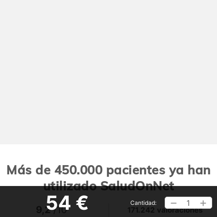
Más de 450.000 pacientes ya han
utilizado SaludOnNet
54 €
1
Cantidad:
9,2
/10
171.242 valoraciones