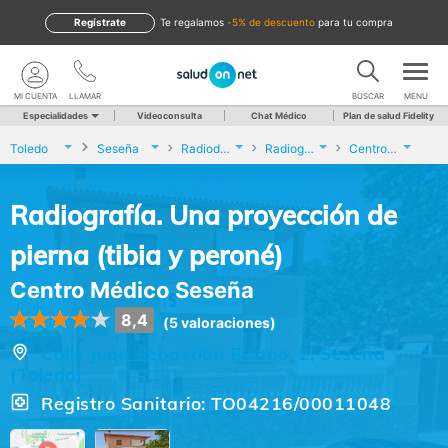
Regístrate
te regalamos
-5% de descuento
para tu compra
MI CUENTA
LLAMAR
BUSCAR
MENU
Especialidades
Videoconsulta
Chat Médico
Plan de salud Fidelity
Toledo
Seseña
Radiodiagnóstico
Radiografía. Una proyección de pierna (tibia y peroné)
Centro Médico Seseña
Radiografía. Una proyección de
pierna (tibia y peroné)
Centro Médico Seseña
8,4
(5 valoraciones)
Calle Juan Sebastian Elcano, 2, Seseña
(Toledo)
Registro Sanitario: TO04216/00011048