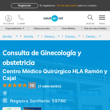
Regístrate
te regalamos
-5% de descuento
para tu compra
MI CUENTA
LLAMAR
BUSCAR
MENU
Especialidades
Videoconsulta
Chat Médico
Plan de salud Fidelity
Sevilla
Sevilla
Ginecología y Obstetricia
Consulta de Ginecología y obstetricia
Centro Médico Quirúrgico HLA Ramón y Cajal
Consulta de Ginecología y
obstetricia
Centro Médico Quirúrgico HLA Ramón y
Cajal
10
(1 valoración)
Avenida Ramón y Cajal, 35, Sevilla (Sevilla)
Registro Sanitario: 59780