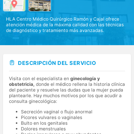
HLA Centro Médico Quirúrgico Ramón y Cajal ofrece
atención médica de la máxima calidad con las técnicas
de diagnóstico y tratamiento más avanzadas.
DESCRIPCIÓN DEL SERVICIO
Visita con el especialista en
ginecología y
obstetricia,
donde el médico rellena la historia clínica
del paciente y resuelve las dudas que la mujer pueda
plantearle. Hay muchos motivos por los que acudir a
consulta ginecológica:
Secreción vaginal o flujo anormal
Picores vulvares o vaginales
Bulto en los genitales
Dolores menstruales