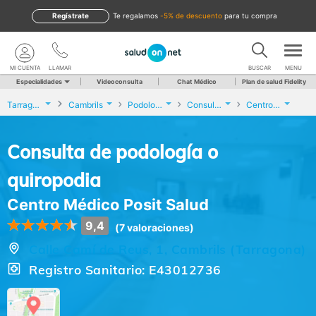
Regístrate
te regalamos
-5% de descuento
para tu compra
MI CUENTA
LLAMAR
BUSCAR
MENU
Especialidades
Videoconsulta
Chat Médico
Plan de salud Fidelity
Tarragona
Cambrils
Podología
Consulta de podología o quiropodia
Centro Médico Posit Salud
Consulta de podología o
quiropodia
Centro Médico Posit Salud
9,4
(7 valoraciones)
Calle Camí de Reus, 1, Cambrils (Tarragona)
Registro Sanitario: E43012736