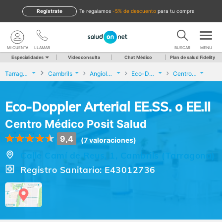
Regístrate
te regalamos
-5% de descuento
para tu compra
MI CUENTA
LLAMAR
BUSCAR
MENU
Especialidades
Videoconsulta
Chat Médico
Plan de salud Fidelity
Tarragona
Cambrils
Angiología y Cirugía Vascular
Eco-Doppler Arterial EE.SS. o EE.II
Centro Médico Posit Salud
Eco-Doppler Arterial EE.SS. o EE.II
Centro Médico Posit Salud
9,4
(7 valoraciones)
Calle Camí de Reus, 1, Cambrils (Tarragona)
Registro Sanitario: E43012736